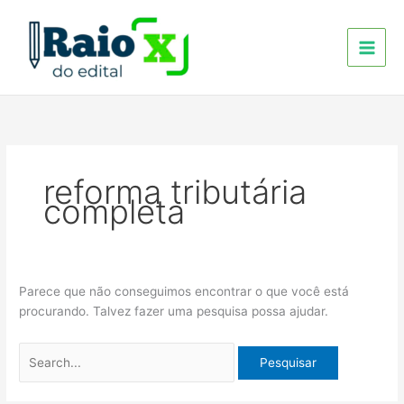
Ir
Pesquisar
para
por:
o
conteúdo
reforma tributária
completa
Parece que não conseguimos encontrar o que você está
procurando. Talvez fazer uma pesquisa possa ajudar.