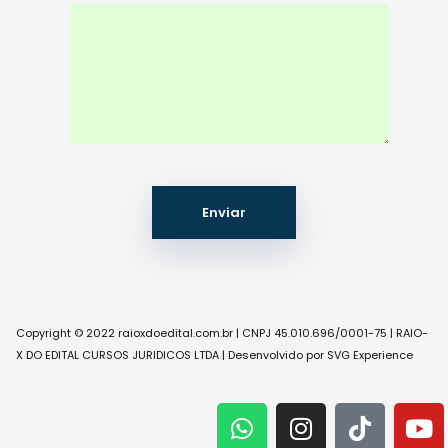
Copyright © 2022 raioxdoedital.com.br | CNPJ 45.010.696/0001-75 | RAIO-
X DO EDITAL CURSOS JURIDICOS LTDA | Desenvolvido por SVG Experience
W
I
T
Y
h
n
i
o