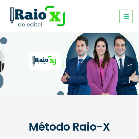
Ir
para
o
conteúdo
Método Raio-X