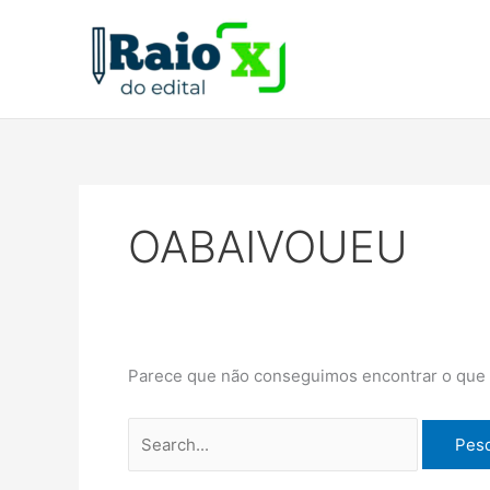
Ir
Pesquisar
para
por:
o
conteúdo
OABAIVOUEU
Parece que não conseguimos encontrar o que v