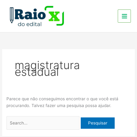
Ir
Pesquisar
para
por:
o
conteúdo
magistratura
estadual
Parece que não conseguimos encontrar o que você está
procurando. Talvez fazer uma pesquisa possa ajudar.