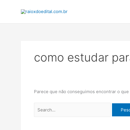
Ir
Pesquisar
para
por:
o
conteúdo
como estudar para
Parece que não conseguimos encontrar o que v